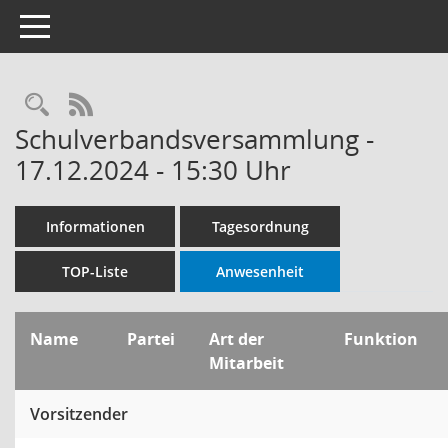
Toggle navigation
Rechercheauswahl
RSS-Feed
Schulverbandsversammlung -
17.12.2024 - 15:30 Uhr
Informationen
Tagesordnung
TOP-Liste
Anwesenheit
Name
Partei
Art der
Funktion
Mitarbeit
Vorsitzender