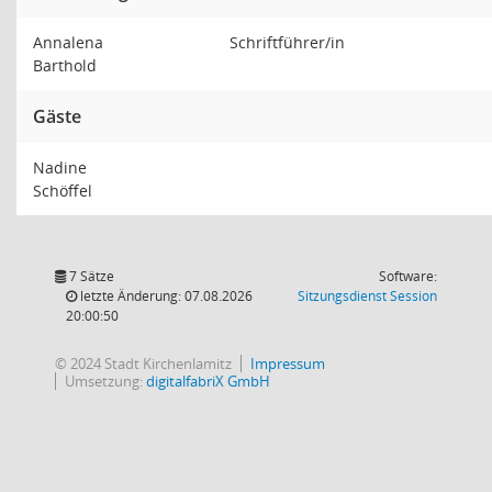
Annalena
Schriftführer/in
Barthold
Gäste
Nadine
Schöffel
7 Sätze
Software:
(Wird in
letzte Änderung: 07.08.2026
Sitzungsdienst
Session
20:00:50
© 2024 Stadt Kirchenlamitz
Impressum
Umsetzung:
digitalfabriX GmbH