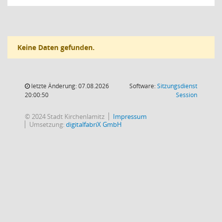
Keine Daten gefunden.
letzte Änderung: 07.08.2026
Software:
Sitzungsdienst
(Wird in
20:00:50
Session
© 2024 Stadt Kirchenlamitz
Impressum
Umsetzung:
digitalfabriX GmbH