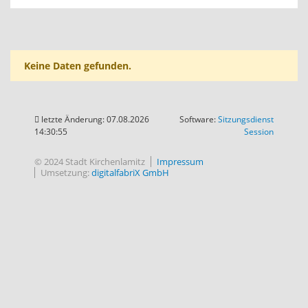
Keine Daten gefunden.
letzte Änderung: 07.08.2026
Software:
Sitzungsdienst
(Wird in
14:30:55
Session
© 2024 Stadt Kirchenlamitz
Impressum
Umsetzung:
digitalfabriX GmbH