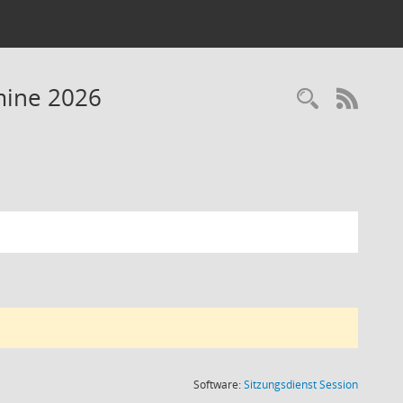
mine 2026
Recherc
RSS-
(Wird in
Software:
Sitzungsdienst
Session