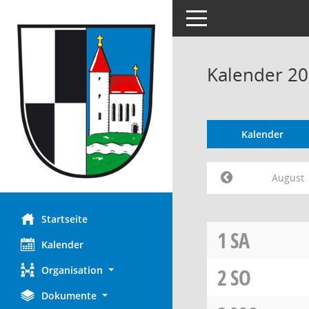
Toggle navigation
Kalender 20
Kalender
August
Startseite
1
SA
Kalender
Organisation
2
SO
Dokumente