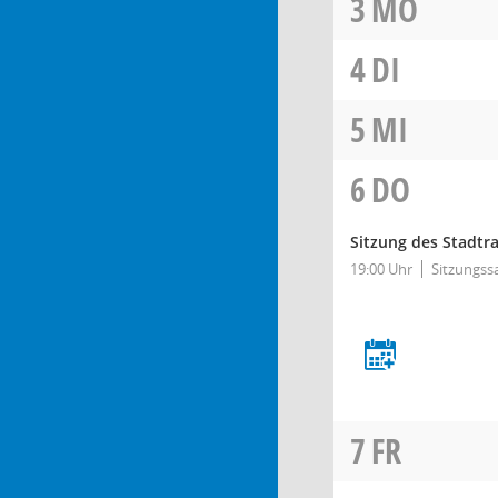
3
MO
4
DI
5
MI
6
DO
Sitzung des Stadtra
19:00 Uhr
Sitzungss
7
FR