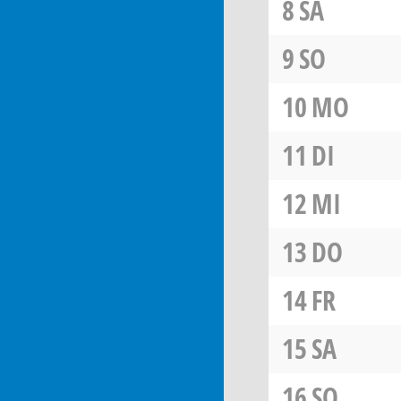
8
SA
9
SO
10
MO
11
DI
12
MI
13
DO
14
FR
15
SA
16
SO