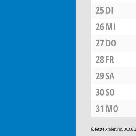
25
DI
26
MI
27
DO
28
FR
29
SA
30
SO
31
MO
letzte Änderung: 06.08.