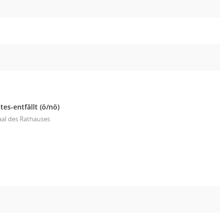
tes-entfällt
(ö/nö)
aal des Rathauses