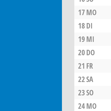
17
MO
18
DI
19
MI
20
DO
21
FR
22
SA
23
SO
24
MO