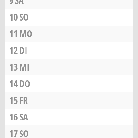
9
SA
10
SO
11
MO
12
DI
13
MI
14
DO
15
FR
16
SA
17
SO