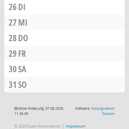
26
DI
27
MI
28
DO
29
FR
30
SA
31
SO
letzte Änderung: 07.08.2026
Software:
Sitzungsdienst
(Wird in
11:30:36
Session
© 2024 Stadt Kirchenlamitz
Impressum