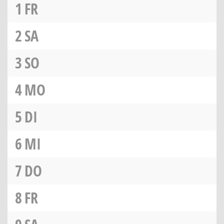
1
FR
2
SA
3
SO
4
MO
5
DI
6
MI
7
DO
8
FR