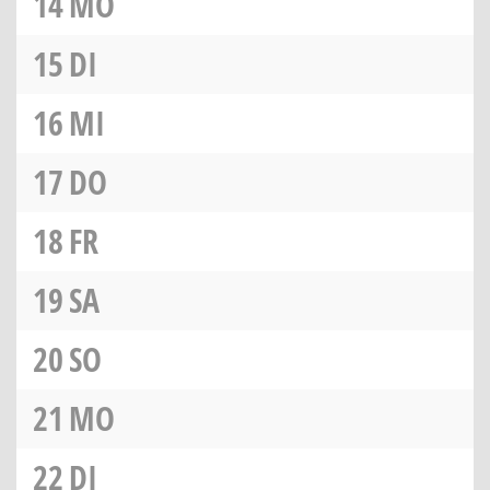
14
MO
15
DI
16
MI
17
DO
18
FR
19
SA
20
SO
21
MO
22
DI