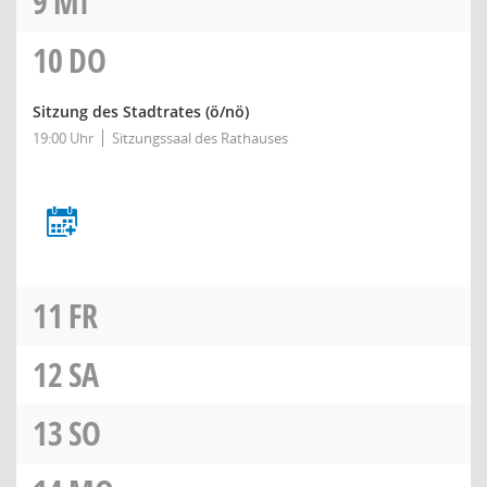
9
MI
10
DO
Sitzung des Stadtrates
(ö/nö)
19:00 Uhr
Sitzungssaal des Rathauses
11
FR
12
SA
13
SO