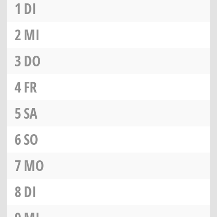
1
DI
2
MI
3
DO
4
FR
5
SA
6
SO
7
MO
8
DI