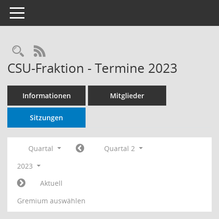
Toggle navigation
Rechercheauswahl
RSS-Feed
CSU-Fraktion - Termine 2023
Informationen
Mitglieder
Sitzungen
Quartal
Quartal 2
2023
Aktuell
Gremium auswählen