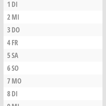
1
DI
2
MI
3
DO
4
FR
5
SA
6
SO
7
MO
8
DI